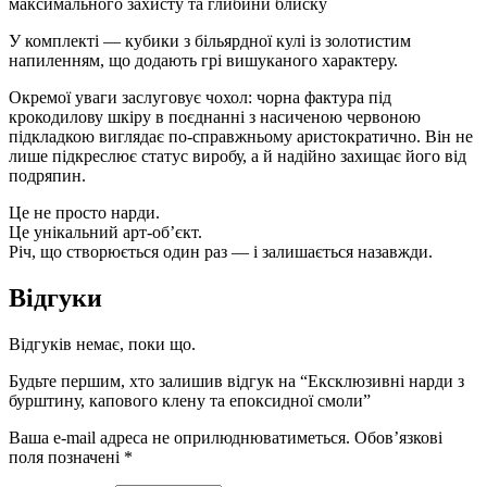
максимального захисту та глибини блиску
У комплекті — кубики з більярдної кулі із золотистим
напиленням, що додають грі вишуканого характеру.
Окремої уваги заслуговує чохол: чорна фактура під
крокодилову шкіру в поєднанні з насиченою червоною
підкладкою виглядає по-справжньому аристократично. Він не
лише підкреслює статус виробу, а й надійно захищає його від
подряпин.
Це не просто нарди.
Це унікальний арт-об’єкт.
Річ, що створюється один раз — і залишається назавжди.
Відгуки
Відгуків немає, поки що.
Будьте першим, хто залишив відгук на “Ексклюзивні нарди з
бурштину, капового клену та епоксидної смоли”
Ваша e-mail адреса не оприлюднюватиметься.
Обов’язкові
поля позначені
*