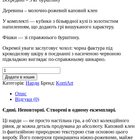
Деревина – молочно-рожевий каповий клен
У комплекті — кубики з більярдної кулі із золотистим
напиленням, що додають грі вишуканого характеру.
Фішки — зі справжнього бурштину.
Окремої уваги заслуговує чохол: чорна фактура під
крокодилову шкіру в поєднанні з насиченою червоною
підкладкою виглядає по-справжньому шикарно.
Ексклюзивні
нарди
Додати в кошик
з
Категорія:
Нарди
Бренд:
KorriArt
бурштину,
капового
Опис
клену
Відгуки (0)
та
епоксидної
Єдині. Неповторні. Створені в одному екземплярі.
смоли
кількість
Ці нарди — не просто настільна гра, а об’єкт колекційного
рівня, де кожна деталь продумана до абсолюту. Каповий клен
із фантазійною природною текстурою став основою цього
виробу. Його поверхня прикрашена ніжно-рожевими, майже