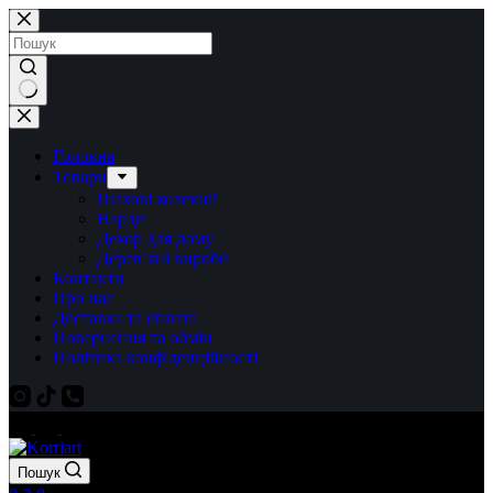
Перейти
до
вмісту
Немає
результатів
Головна
Товари
Шахові колекції
Нарди
Декор для дому
Дерев’яні вироби
Контакти
Про нас
Доставка та оплата
Повернення та обмін
Політика конфіденційності
Пошук
Кошик