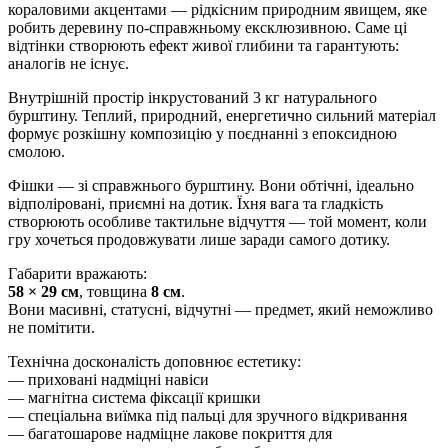
кораловими акцентами — рідкісним природним явищем, яке
робить деревину по-справжньому ексклюзивною. Саме ці
відтінки створюють ефект живої глибини та гарантують:
аналогів не існує.
Внутрішній простір інкрустований 3 кг натурального
бурштину. Теплий, природний, енергетично сильний матеріал
формує розкішну композицію у поєднанні з епоксидною
смолою.
Фішки — зі справжнього бурштину. Вони обтічні, ідеально
відполіровані, приємні на дотик. Їхня вага та гладкість
створюють особливе тактильне відчуття — той момент, коли
гру хочеться продовжувати лише заради самого дотику.
Габарити вражають:
58 × 29 см
, товщина
8 см
.
Вони масивні, статусні, відчутні — предмет, який неможливо
не помітити.
Технічна досконалість доповнює естетику:
— приховані надміцні навіси
— магнітна система фіксації кришки
— спеціальна виїмка під пальці для зручного відкривання
— багатошарове надміцне лакове покриття для