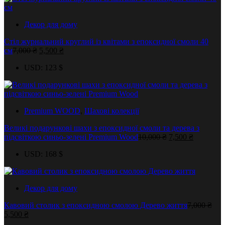
Декор для дому
Стіл журнальний круглий із квітами з епоксидної смоли 40
Оригінальна
Поточна
см
7,000
₴
5,500
₴
ціна:
ціна:
USD
:
123 $
7,000 ₴.
5,500 ₴.
Premium WOOD
,
Шахові колекції
Великі подарункові шахи з епоксидної смоли та дерева з
Оригінальна
Поточна
підсвіткою синьо-зелені Premium Wood
10,000
₴
7,500
₴
ціна:
ціна:
USD
:
168 $
10,000 ₴.
7,500 ₴.
Декор для дому
Кавовий столик з епоксидною смолою Дерево життя
7,000
₴
Оригінальна
Поточна
5,500
₴
ціна:
ціна: