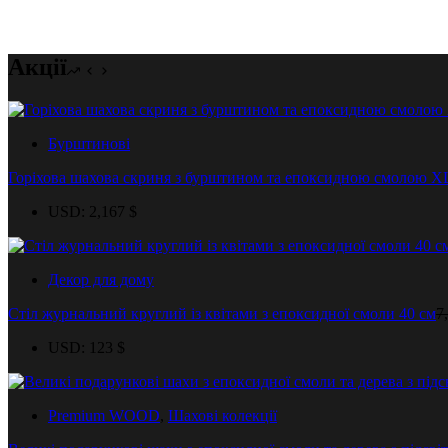
Акції
Бурштинові
Горіхова шахова скриня з бурштином та епоксидною смолою X
USD
:
2,167 $
Декор для дому
Стіл журнальний круглий із квітами з епоксидної смоли 40 см
7
USD
:
123 $
Premium WOOD
,
Шахові колекції