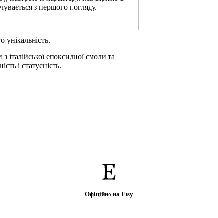
дчувається з першого погляду.
о унікальність.
з італійської епоксидної смоли та
сть і статусність.
Офіційно на Etsy