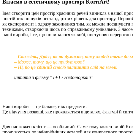
Вітаємо в естетичному просторі KorriArt!
Ідея створити цей простір красивих речей виникла з нашої прист
постійних пошуків нестандартних рішень для простору. Перший
як експеримент і одразу захопилися тим, як можна поєднувати 
техніками, створюючи щось по-справжньому унікальне. З часом 
наші вироби, і те, що починалося як хобі, поступово переросло 
– Скажіть, Дрісс, як ви думаєте, чому людей тягне до
– Може, тому, що це прибутково?
– Ні, бо це єдиний спосіб залишити слід на землі.
цитата з фільму “1+1 / Недоторкані”
Наші вироби — це більше, ніж предмети.
Це відчуття розкоші, яке проявляється в деталях, фактурі й світл
Для нас кожен клієнт — особливий. Саме тому кожен виріб Korr
продумується до найдрібніших деталей для конкретного простор