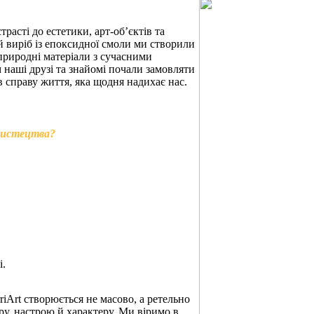
расті до естетики, арт-об’єктів та
 виріб із епоксидної смоли ми створили
природні матеріали з сучасними
наші друзі та знайомі почали замовляти
в справу життя, яка щодня надихає нас.
 мистецтва?
і.
iArt створюється не масово, а ретельно
у, настрою й характеру. Ми віримо в