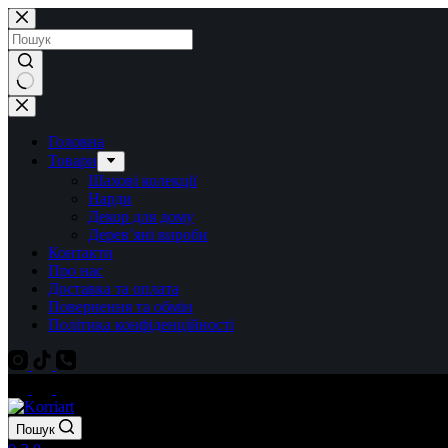
Перейти
до
вмісту
Немає
результатів
Головна
Товари
Шахові колекції
Нарди
Декор для дому
Дерев’яні вироби
Контакти
Про нас
Доставка та оплата
Повернення та обмін
Політика конфіденційності
Пошук
Кошик