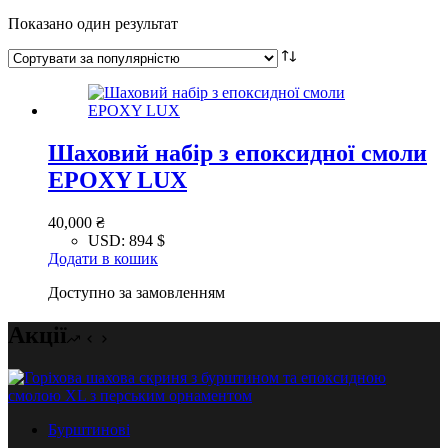
Показано один результат
Шаховий набір з епоксидної смоли
EPOXY LUX
40,000
₴
USD
:
894 $
Додати в кошик
Доступно за замовленням
Акції
Бурштинові