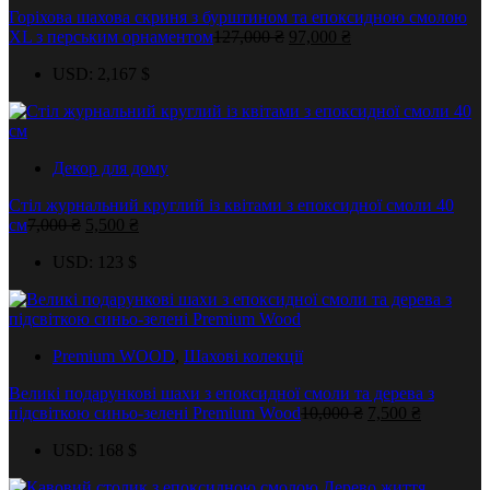
Горіхова шахова скриня з бурштином та епоксидною смолою
Оригінальна
Поточна
XL з перським орнаментом
127,000
₴
97,000
₴
ціна:
ціна:
USD
:
2,167 $
127,000 ₴.
97,000 ₴.
Декор для дому
Стіл журнальний круглий із квітами з епоксидної смоли 40
Оригінальна
Поточна
см
7,000
₴
5,500
₴
ціна:
ціна:
USD
:
123 $
7,000 ₴.
5,500 ₴.
Premium WOOD
,
Шахові колекції
Великі подарункові шахи з епоксидної смоли та дерева з
Оригінальна
Поточна
підсвіткою синьо-зелені Premium Wood
10,000
₴
7,500
₴
ціна:
ціна:
USD
:
168 $
10,000 ₴.
7,500 ₴.