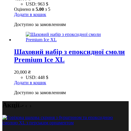
USD
:
963 $
Оцінено в
5.00
з 5
Додати в кошик
Доступно за замовленням
Шаховий набір з епоксидної смоли
Premium Ice XL
20,000
₴
USD
:
448 $
Додати в кошик
Доступно за замовленням
Акції