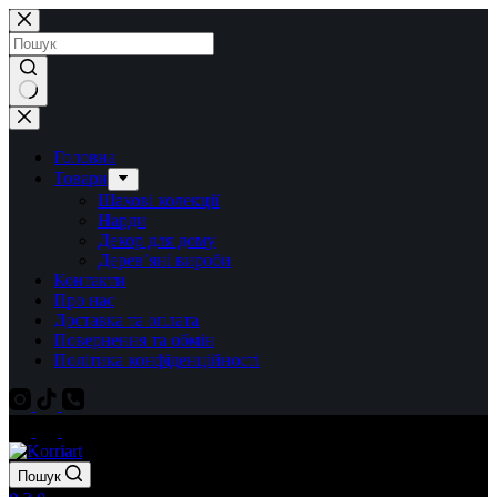
Перейти
до
вмісту
Немає
результатів
Головна
Товари
Шахові колекції
Нарди
Декор для дому
Дерев’яні вироби
Контакти
Про нас
Доставка та оплата
Повернення та обмін
Політика конфіденційності
Пошук
Кошик