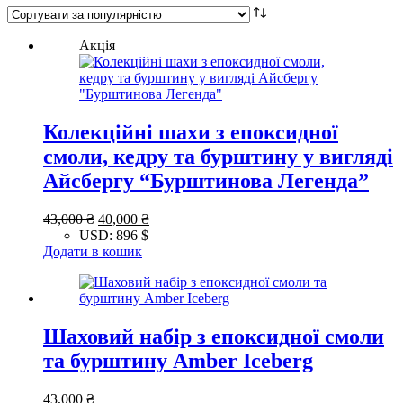
популярністю
Акція
Колекційні шахи з епоксидної
смоли, кедру та бурштину у вигляді
Айсбергу “Бурштинова Легенда”
Оригінальна
Поточна
43,000
₴
40,000
₴
ціна:
ціна:
USD
:
896 $
43,000 ₴.
40,000 ₴.
Додати в кошик
Шаховий набір з епоксидної смоли
та бурштину Amber Iceberg
43,000
₴