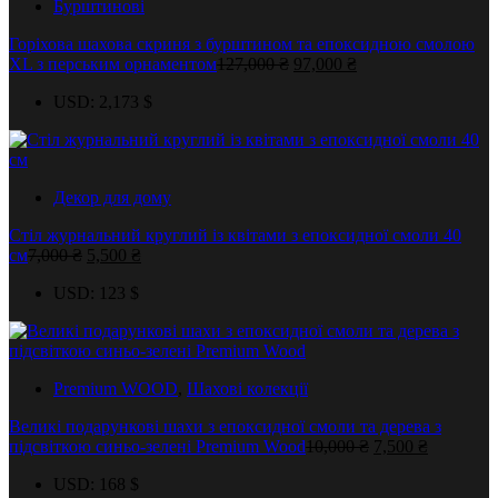
Бурштинові
Горіхова шахова скриня з бурштином та епоксидною смолою
Оригінальна
Поточна
XL з перським орнаментом
127,000
₴
97,000
₴
ціна:
ціна:
USD
:
2,173 $
127,000 ₴.
97,000 ₴.
Декор для дому
Стіл журнальний круглий із квітами з епоксидної смоли 40
Оригінальна
Поточна
см
7,000
₴
5,500
₴
ціна:
ціна:
USD
:
123 $
7,000 ₴.
5,500 ₴.
Premium WOOD
,
Шахові колекції
Великі подарункові шахи з епоксидної смоли та дерева з
Оригінальна
Поточна
підсвіткою синьо-зелені Premium Wood
10,000
₴
7,500
₴
ціна:
ціна:
USD
:
168 $
10,000 ₴.
7,500 ₴.