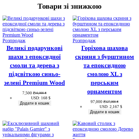
Товари зі знижкою
Товар
Товар
Розпродаж
Розпродаж
зі
зі
Великі подарункові
Горіхова шахова
знижкою
знижкою
шахи з епоксидної
скриня з бурштином
смоли та дерева з
та епоксидною
підсвіткою синьо-
смолою XL з
зелені Premium Wood
перським
орнаментом
7,500
₴
10,000
₴
Оригінальна
Поточна
USD
:
168 $
ціна:
ціна:
97,000
₴
127,000
₴
Додати в кошик
Оригінальна
Поточна
10,000 ₴.
7,500 ₴.
USD
:
2,167 $
ціна:
ціна:
Додати в кошик
127,000 ₴.
97,000 ₴.