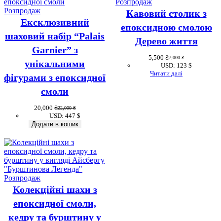
Товар
Розпродаж
Товар
зі
Розпродаж
Кавовий столик з
зі
знижкою
Ексклюзивний
епоксидною смолою
знижкою
шаховий набір “Palais
Дерево життя
Garnier” з
5,500
₴
7,000
₴
Оригінальна
Поточна
унікальними
USD
:
123 $
ціна:
ціна:
Читати далі
фігурами з епоксидної
7,000 ₴.
5,500 ₴.
смоли
20,000
₴
22,000
₴
Оригінальна
Поточна
USD
:
447 $
ціна:
ціна:
Додати в кошик
22,000 ₴.
20,000 ₴.
Товар
Розпродаж
зі
Колекційні шахи з
знижкою
епоксидної смоли,
кедру та бурштину у