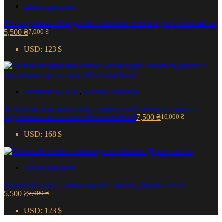
Декор для дому
Стіл журнальний круглий із квітами з епоксидної смоли 40 см
5,500
₴
7,000
₴
Оригінальна
Поточна
ціна:
ціна:
USD
:
123 $
7,000 ₴.
5,500 ₴.
Premium WOOD
,
Шахові колекції
Великі подарункові шахи з епоксидної смоли та дерева з
підсвіткою синьо-зелені Premium Wood
7,500
₴
10,000
₴
Оригінальна
Поточна
ціна:
ціна:
USD
:
168 $
10,000 ₴.
7,500 ₴.
Декор для дому
Кавовий столик з епоксидною смолою Дерево життя
5,500
₴
7,000
₴
Оригінальна
Поточна
ціна:
ціна:
USD
:
123 $
7,000 ₴.
5,500 ₴.