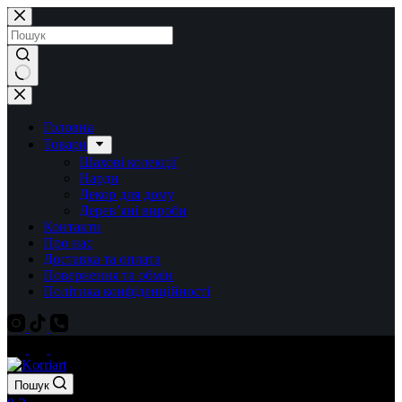
Перейти
до
вмісту
Немає
результатів
Головна
Товари
Шахові колекції
Нарди
Декор для дому
Дерев’яні вироби
Контакти
Про нас
Доставка та оплата
Повернення та обмін
Політика конфіденційності
Пошук
Кошик