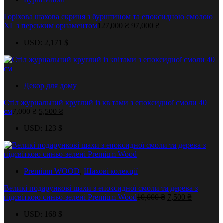
товару
Горіхова шахова скриня з бурштином та епоксидною смолою
Оригінальна
Поточна
XL з перським орнаментом
127,000
₴
97,000
₴
ціна:
ціна:
USD
:
2,171 $
127,000 ₴.
97,000 ₴.
Декор для дому
Стіл журнальний круглий із квітами з епоксидної смоли 40
Оригінальна
Поточна
см
7,000
₴
5,500
₴
ціна:
ціна:
USD
:
123 $
7,000 ₴.
5,500 ₴.
Premium WOOD
,
Шахові колекції
Великі подарункові шахи з епоксидної смоли та дерева з
Оригінальна
Поточна
підсвіткою синьо-зелені Premium Wood
10,000
₴
7,500
₴
ціна:
ціна:
USD
:
168 $
10,000 ₴.
7,500 ₴.