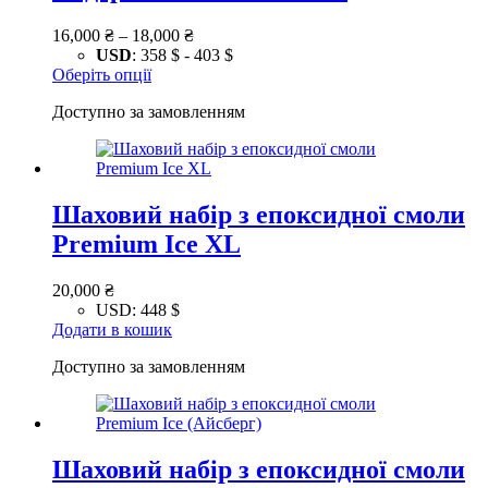
Діапазон
16,000
₴
–
18,000
₴
цін:
USD
:
358 $
-
403 $
Цей
16,000 ₴
Оберіть опції
товар
–
Доступно за замовленням
має
18,000 ₴
кілька
варіантів.
Параметри
можна
Шаховий набір з епоксидної смоли
вибрати
на
Premium Ice XL
сторінці
товару
20,000
₴
USD
:
448 $
Додати в кошик
Доступно за замовленням
Шаховий набір з епоксидної смоли