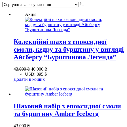
популярністю
Акція
Колекційні шахи з епоксидної
смоли, кедру та бурштину у вигляді
Айсбергу “Бурштинова Легенда”
Оригінальна
Поточна
43,000
₴
40,000
₴
ціна:
ціна:
USD
:
895 $
43,000 ₴.
40,000 ₴.
Додати в кошик
Шаховий набір з епоксидної смоли
та бурштину Amber Iceberg
43,000
₴