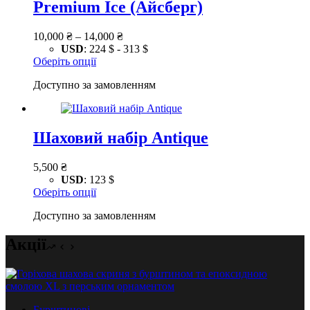
Premium Ice (Айсберг)
Діапазон
10,000
₴
–
14,000
₴
цін:
USD
:
224 $
-
313 $
Цей
10,000 ₴
Оберіть опції
товар
–
Доступно за замовленням
має
14,000 ₴
кілька
варіантів.
Параметри
Шаховий набір Antique
можна
вибрати
на
5,500
₴
сторінці
USD
:
123 $
товару
Цей
Оберіть опції
товар
Доступно за замовленням
має
кілька
варіантів.
Акції
Параметри
можна
вибрати
на
сторінці
Бурштинові