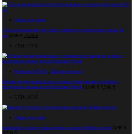
Декор для дому
Стіл журнальний круглий із квітами з епоксидної смоли 40
Оригінальна
Поточна
см
7,000
₴
5,500
₴
ціна:
ціна:
USD
:
123 $
7,000 ₴.
5,500 ₴.
Premium WOOD
,
Шахові колекції
Великі подарункові шахи з епоксидної смоли та дерева з
Оригінальна
Поточна
підсвіткою синьо-зелені Premium Wood
10,000
₴
7,500
₴
ціна:
ціна:
USD
:
168 $
10,000 ₴.
7,500 ₴.
Декор для дому
Кавовий столик з епоксидною смолою Дерево життя
7,000
₴
Оригінальна
Поточна
5,500
₴