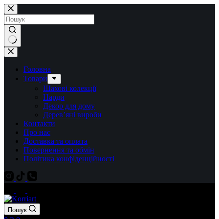
Перейти
до
вмісту
Немає
результатів
Головна
Товари
Шахові колекції
Нарди
Декор для дому
Дерев’яні вироби
Контакти
Про нас
Доставка та оплата
Повернення та обмін
Політика конфіденційності
Пошук
Кошик