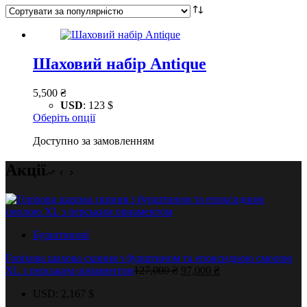
Шаховий набір Antique
5,500
₴
USD
:
123 $
Цей
Оберіть опції
товар
Доступно за замовленням
має
кілька
варіантів.
Акції
Параметри
можна
вибрати
на
сторінці
Бурштинові
товару
Горіхова шахова скриня з бурштином та епоксидною смолою
Оригінальна
Поточна
XL з перським орнаментом
127,000
₴
97,000
₴
ціна:
ціна:
USD
:
2,167 $
127,000 ₴.
97,000 ₴.